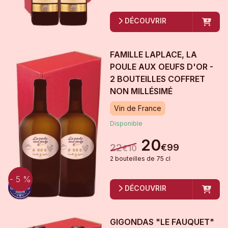
DÉCOUVRIR
FAMILLE LAPLACE, LA
POULE AUX OEUFS D'OR -
2 BOUTEILLES COFFRET
NON MILLÉSIMÉ
Vin de France
Disponible
20
22
€
99
€
10
2
bouteille
s
de
75 cl
- 5 %
DÉCOUVRIR
GIGONDAS "LE FAUQUET"