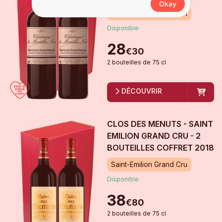
Okay
Montagne Saint-Emilion
Disponible
28
€
30
2
bouteille
s
de
75 cl
DÉCOUVRIR
CLOS DES MENUTS - SAINT
EMILION GRAND CRU - 2
BOUTEILLES COFFRET
2018
Saint-Emilion Grand Cru
Disponible
38
€
80
2
bouteille
s
de
75 cl