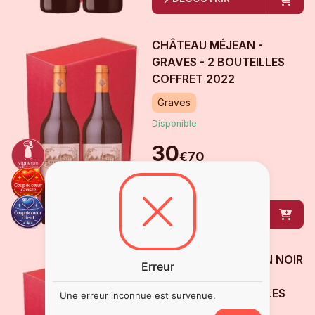
CHÂTEAU MÉJEAN -
GRAVES - 2 BOUTEILLES
COFFRET
2022
Graves
Disponible
30
€
70
2
bouteille
s
de
75 cl
DÉCOUVRIR
CHÂTEAU DU MOULIN NOIR
Erreur
- MONTAGNE SAINT
ÉMILION - 2 BOUTEILLES
Une erreur inconnue est survenue.
COFFRET
2016