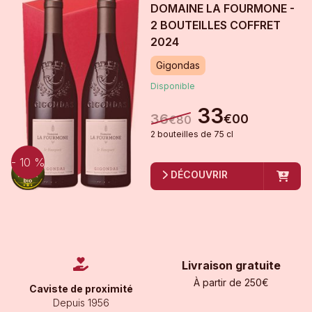
DOMAINE LA FOURMONE -
2 BOUTEILLES COFFRET
2024
Gigondas
Disponible
33
36
€
00
€
80
2
bouteille
s
de
75 cl
- 10 %
DÉCOUVRIR
Livraison gratuite
À partir de 250€
Caviste de proximité
Depuis 1956