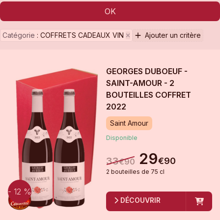
OK
Catégorie
:
COFFRETS CADEAUX VIN
Ajouter un critère
GEORGES DUBOEUF -
SAINT-AMOUR - 2
BOUTEILLES COFFRET
2022
Saint Amour
Disponible
29
33
€
90
€
90
2
bouteille
s
de
75 cl
- 12 %
DÉCOUVRIR