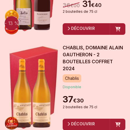
31
36
€
40
€
00
2
bouteille
s
de
75 cl
- 13 %
DÉCOUVRIR
CHABLIS, DOMAINE ALAIN
GAUTHERON - 2
BOUTEILLES COFFRET
2024
Chablis
Disponible
37
€
30
2
bouteille
s
de
75 cl
DÉCOUVRIR