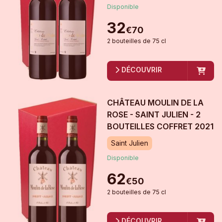
Disponible
32
€
70
2
bouteille
s
de
75 cl
DÉCOUVRIR
CHÂTEAU MOULIN DE LA
ROSE - SAINT JULIEN - 2
BOUTEILLES COFFRET
2021
Saint Julien
Disponible
62
€
50
2
bouteille
s
de
75 cl
DÉCOUVRIR