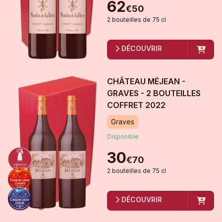
62
€
50
2
bouteille
s
de
75 cl
DÉCOUVRIR
CHÂTEAU MÉJEAN -
GRAVES - 2 BOUTEILLES
COFFRET
2022
Graves
Disponible
30
€
70
2
bouteille
s
de
75 cl
DÉCOUVRIR