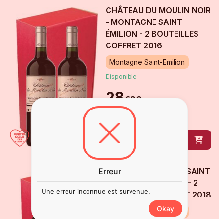
CHÂTEAU DU MOULIN NOIR
- MONTAGNE SAINT
ÉMILION - 2 BOUTEILLES
COFFRET
2016
Montagne Saint-Emilion
Disponible
28
€
30
2
bouteille
s
de
75 cl
DÉCOUVRIR
Erreur
CLOS DES MENUTS - SAINT
EMILION GRAND CRU - 2
Une erreur inconnue est survenue.
BOUTEILLES COFFRET
2018
Okay
Saint-Emilion Grand Cru