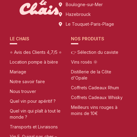
Boulogne-sur-Mer
Hazebrouck
Le Touquet-Paris-Plage
LE CHAIS
NOS PRODUITS
⭐ Avis des Clients 4,7/5 ⭐
👉 Sélection du caviste
Location pompe à bière
Vins rosés 🌞
Mariage
Distillerie de la Côte
d'Opale
Notre savoir faire
Coffrets Cadeaux Rhum
Nous trouver
Coffrets Cadeaux Whisky
Quel vin pour apéritif ?
Meilleurs vins rouges à
Quel vin qui plaît à tout le
moins de 10€
monde ?
Transports et Livraisons
Vin E. Guigal pas cher –