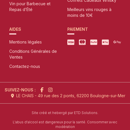
Coffrets Cadeaux Whisky
Vin pour Barbecue et
Repas d’Été
Meilleurs vins rouges à
moins de 10€
AIDES
PAIEMENT
Mentions légales
Conditions Générales de
Ventes
Contactez-nous
SUIVEZ-NOUS :
LE CHAIS - 49 rue des 2 ponts, 62200 Boulogne-sur-Mer
l'agence de création de site inter
Site créé et hebergé par
ETD Solutions.
L'abus d'alcool est dangereux pour la santé. Consommer avec
modération