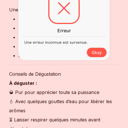
Une finale longue et chaleureuse sur :
Fruits secs
Poivre doux
Erreur
Fumée légère
Une erreur inconnue est survenue.
Chêne toasté
Okay
Notes maltées
Conseils de Dégustation
À déguster :
🥃 Pur pour apprécier toute sa puissance
💧 Avec quelques gouttes d’eau pour libérer les
arômes
⏳ Laisser respirer quelques minutes avant