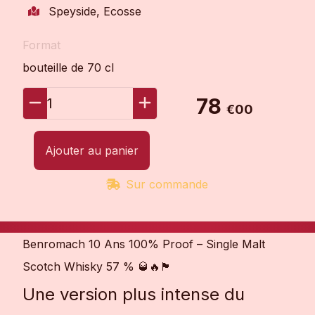
Speyside, Ecosse
Format
bouteille de 70 cl
78
1
€00
Ajouter au panier
Sur commande
Benromach 10 Ans 100% Proof – Single Malt
Scotch Whisky 57 % 🥃🔥🏴󠁧󠁢󠁳󠁣󠁴󠁿
Une version plus intense du