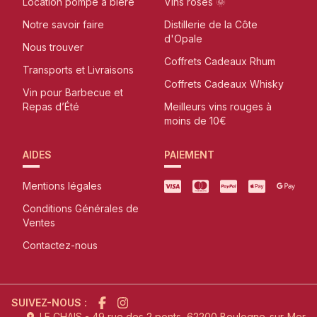
Location pompe à bière
Vins rosés 🌞
Notre savoir faire
Distillerie de la Côte
d'Opale
Nous trouver
Coffrets Cadeaux Rhum
Transports et Livraisons
Coffrets Cadeaux Whisky
Vin pour Barbecue et
Repas d’Été
Meilleurs vins rouges à
moins de 10€
AIDES
PAIEMENT
Mentions légales
Conditions Générales de
Ventes
Contactez-nous
SUIVEZ-NOUS :
LE CHAIS - 49 rue des 2 ponts, 62200 Boulogne-sur-Mer