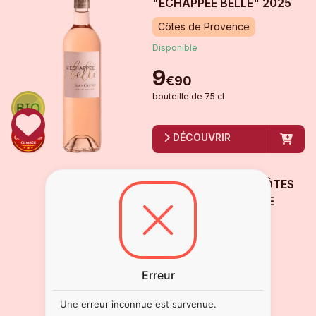
"ECHAPPÉE BELLE"
2025
Côtes de Provence
Disponible
9
€
90
bouteille
de
75 cl
DÉCOUVRIR
MAS DE CADENET CÔTES
DE PROVENCE SAINTE
VICTOIRE ROSÉ
2025
Côtes de Provence
Disponible
Erreur
13
€
50
Une erreur inconnue est survenue.
bouteille
de
75 cl