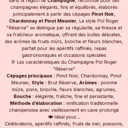
dans la région de
Champagne
, reconnue pour ses
champagnes élégants, fins et équilibrés, élaborés
principalement à partir des cépages
Pinot Noir,
Chardonnay et Pinot Meunier
, Le style Pol Roger
"Réserve" se distingue par sa régularité, sa finesse et
sa fraîcheur aromatique, offrant des bulles délicates,
des arômes de fruits mûrs, brioche et fleurs blanches,
parfait pour les apéritifs raffinés, repas
gastronomiques et occasions spéciales
🥂 Les caractéristiques du Champagne Pol Roger
"Réserve"
Cépages principaux
: Pinot Noir, Chardonnay, Pinot
Meunier,
Style
: Brut Réserve,
Arômes
: pomme
mûre, poire, brioche, fleurs blanches, agrumes,
Bouche
: élégante, fraîche, fine et persistante,
Méthode d’élaboration
: vinification traditionnelle
champenoise avec vieillissement en cave prolongé
🍽 Idéal pour…
Célébrations, apéritifs raffinés, fruits de mer, poissons,