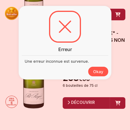
DÉCOUVRIR
POL ROGER "RÉSERVE" -
LOT DE 6 BOUTEILLES
NON
MILLÉSIMÉ
Erreur
Champagne
Une erreur inconnue est survenue.
Disponible
Okay
258
€
00
6
bouteille
s
de
75 cl
DÉCOUVRIR