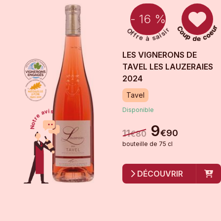
- 16 %
LES VIGNERONS DE
TAVEL LES LAUZERAIES
2024
Tavel
Disponible
9
11
€
90
€
80
bouteille
de
75 cl
DÉCOUVRIR