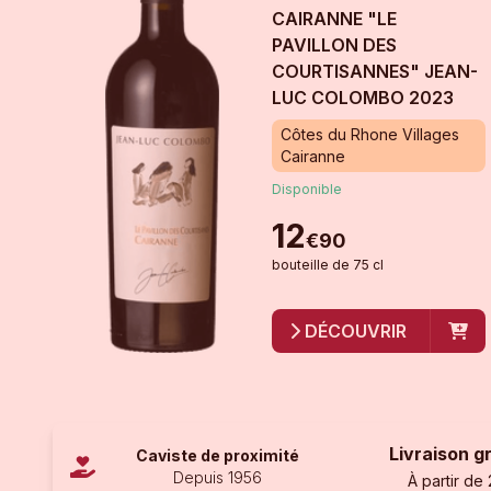
CAIRANNE "LE
PAVILLON DES
COURTISANNES" JEAN-
LUC COLOMBO
2023
Côtes du Rhone Villages
Cairanne
Disponible
12
€
90
bouteille
de
75 cl
DÉCOUVRIR
Livraison g
Caviste de proximité
Depuis 1956
À partir de