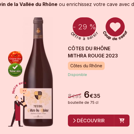
in de la Vallée du Rhône
ou enrichissez votre cave avec de
- 29 %
CÔTES DU RHÔNE
MITHRA ROUGE
2023
Côtes du Rhône
Disponible
6
8
€
35
€
95
bouteille
de
75 cl
DÉCOUVRIR