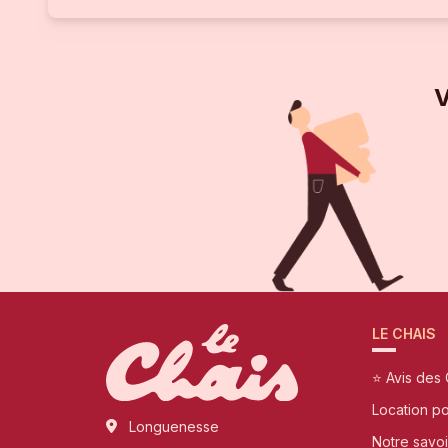
V
LE CHAIS
⭐ Avis des 
Location p
Longuenesse
Notre savoi