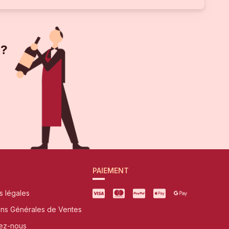
 ?
PAIEMENT
s légales
ons Générales de Ventes
ez-nous