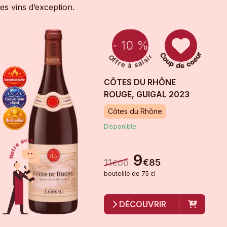
s vins d’exception.
- 10 %
CÔTES DU RHÔNE
ROUGE, GUIGAL
2023
Côtes du Rhône
Disponible
9
11
€
85
€
00
bouteille
de
75 cl
DÉCOUVRIR