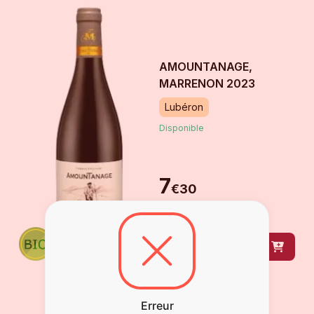
AMOUNTANAGE,
MARRENON
2023
Lubéron
Disponible
7
€
30
bouteille
de
75 cl
DÉCOUVRIR
- 10 %
Erreur