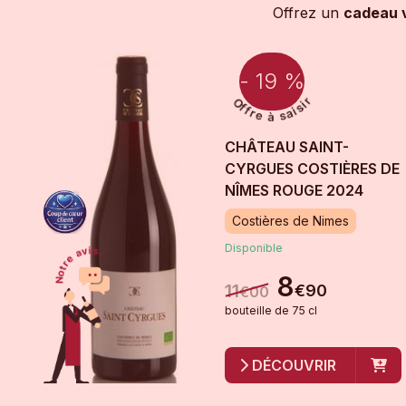
Offrez un
cadeau v
- 19 %
CHÂTEAU SAINT-
CYRGUES COSTIÈRES DE
NÎMES ROUGE
2024
Costières de Nimes
Disponible
8
11
€
90
€
00
bouteille
de
75 cl
DÉCOUVRIR