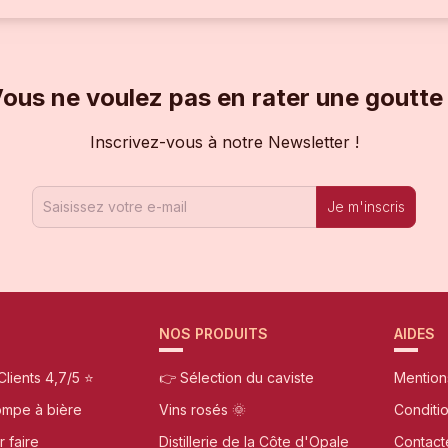
ous ne voulez pas en rater une goutte
Inscrivez-vous à notre Newsletter !
Je m'inscris
NOS PRODUITS
AIDES
Clients 4,7/5 ⭐
👉 Sélection du caviste
Mention
ompe à bière
Vins rosés 🌞
Conditi
r faire
Distillerie de la Côte d'Opale
Contact