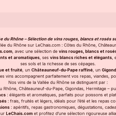
lée du Rhône – Sélection de vins rouges, blancs et rosés 
allée du Rhône sur LeChais.com : Côtes du Rhône, Châteaun
is.com
, avec une sélection de
vins rouges, blancs et rosé
ants et aromatiques
, ses
vins blancs riches et élégants
, 
ses sols et la richesse de ses cépages.
e et fruité
, un
Châteauneuf-du-Pape raffiné
, un
Gigond
. Ces vins accompagnent parfaitement vos repas, viandes, p
Nos vins de la Vallée du Rhône se distinguent par :
u Rhône, Châteauneuf-du-Pape, Gigondas, Hermitage – pui
ncs
: élégants et aromatiques, parfaits pour poissons et plat
sés
: frais, fruités et légers, idéals pour l’été et les repas c
ions
: apéritifs, repas gastronomiques, dégustations, cade
ur
LeChais.com
et profitez d’une sélection rigoureuse alli