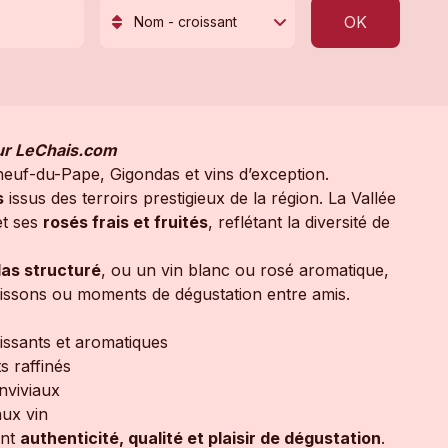
OK
Nom - croissant
sur LeChais.com
euf-du-Pape, Gigondas et vins d’exception.
s
issus des terroirs prestigieux de la région. La Vallée
et ses
rosés frais et fruités
, reflétant la diversité de
as structuré
, ou un vin blanc ou rosé aromatique,
oissons ou moments de dégustation entre amis.
ssants et aromatiques
s raffinés
onviviaux
aux vin
ant
authenticité, qualité et plaisir de dégustation
.