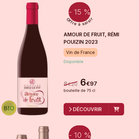
- 15 %
AMOUR DE FRUIT, RÉMI
POUIZIN
2023
Vin de France
Disponible
6
8
€
97
€
20
bouteille
de
75 cl
DÉCOUVRIR
- 10 %