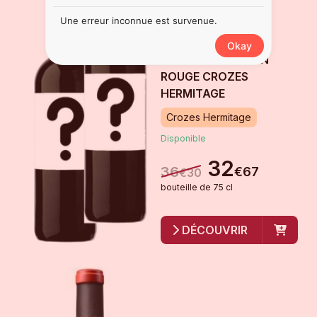
Une erreur inconnue est survenue.
BOÎTE MYSTÈRE - 2
Okay
BOUTEILLES DE VIN
ROUGE CROZES
HERMITAGE
Crozes Hermitage
Disponible
32
36
€
67
€
30
bouteille
de
75 cl
DÉCOUVRIR