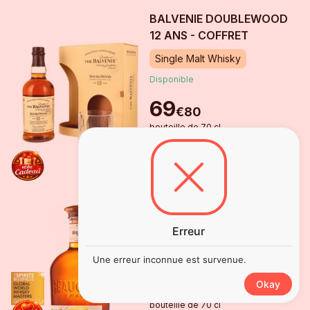
BALVENIE DOUBLEWOOD
12 ANS - COFFRET
Single Malt Whisky
Disponible
69
€
80
bouteille
de
70 cl
DÉCOUVRIR
BEAUCHAMPS PURE MALT
Erreur
Single Malt Whisky
Disponible
Une erreur inconnue est survenue.
43
Okay
€
80
bouteille
de
70 cl