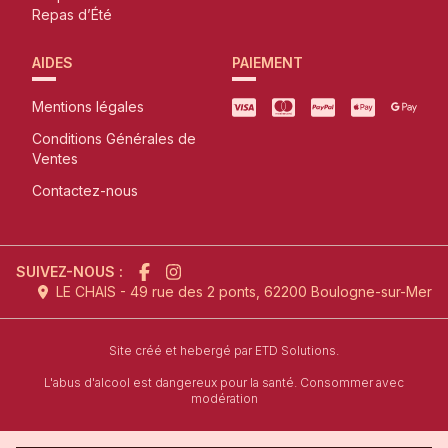
Repas d’Été
AIDES
PAIEMENT
Mentions légales
Conditions Générales de
Ventes
Contactez-nous
SUIVEZ-NOUS :
LE CHAIS - 49 rue des 2 ponts, 62200 Boulogne-sur-Mer
l'agence de création de site inter
Site créé et hebergé par
ETD Solutions.
L'abus d'alcool est dangereux pour la santé. Consommer avec
modération