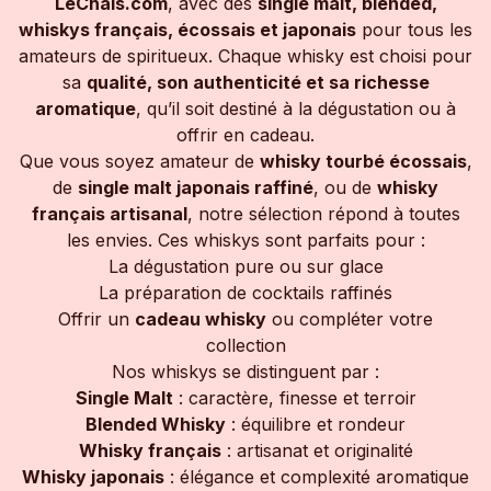
LeChais.com
, avec des
single malt, blended,
whiskys français, écossais et japonais
pour tous les
amateurs de spiritueux. Chaque whisky est choisi pour
sa
qualité, son authenticité et sa richesse
aromatique
, qu’il soit destiné à la dégustation ou à
offrir en cadeau.
Que vous soyez amateur de
whisky tourbé écossais
,
de
single malt japonais raffiné
, ou de
whisky
français artisanal
, notre sélection répond à toutes
les envies. Ces whiskys sont parfaits pour :
La dégustation pure ou sur glace
La préparation de cocktails raffinés
Offrir un
cadeau whisky
ou compléter votre
collection
Nos whiskys se distinguent par :
Single Malt
: caractère, finesse et terroir
Blended Whisky
: équilibre et rondeur
Whisky français
: artisanat et originalité
Whisky japonais
: élégance et complexité aromatique