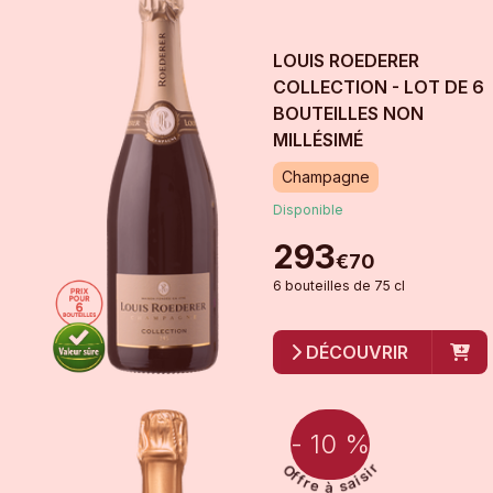
LOUIS ROEDERER
COLLECTION - LOT DE 6
BOUTEILLES
NON
MILLÉSIMÉ
Champagne
Disponible
293
€
70
6
bouteille
s
de
75 cl
DÉCOUVRIR
- 10 %