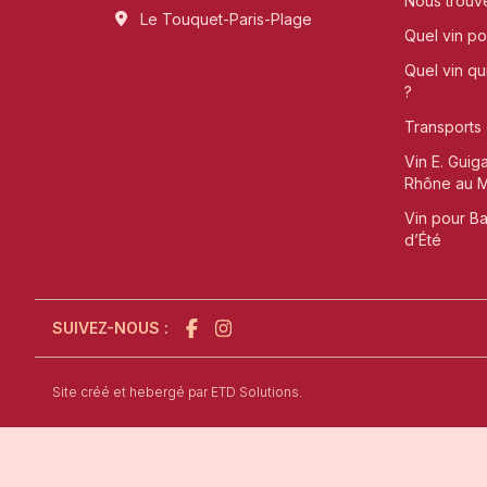
Nous trouv
Le Touquet-Paris-Plage
Quel vin pou
Quel vin qu
?
Transports 
Vin E. Guig
Rhône au Me
Vin pour B
d’Été
SUIVEZ-NOUS :
l'agence de création de site internet à Sain
Site créé et hebergé par
ETD Solutions.