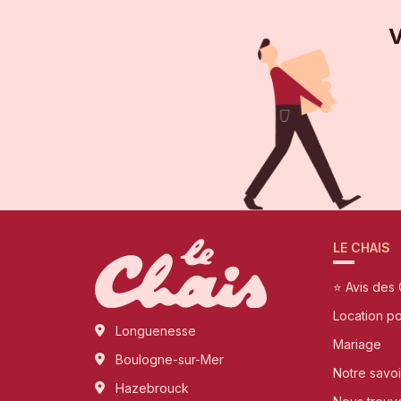
V
LE CHAIS
⭐ Avis des 
Location p
Longuenesse
Mariage
Boulogne-sur-Mer
Notre savoi
Hazebrouck