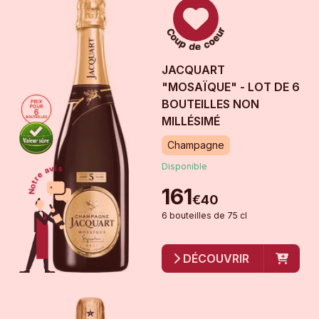
JACQUART
"MOSAÏQUE" - LOT DE 6
BOUTEILLES
NON
MILLÉSIMÉ
Champagne
Disponible
161
€
40
6
bouteille
s
de
75 cl
DÉCOUVRIR