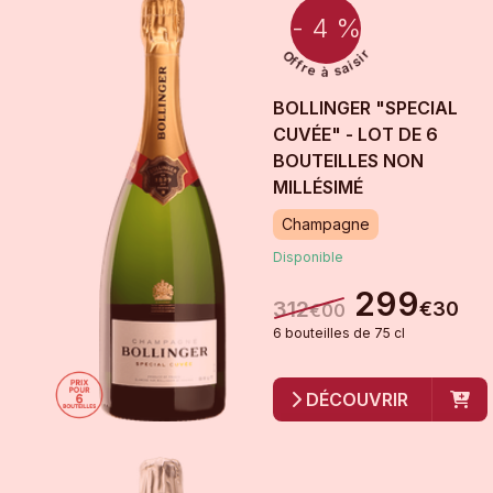
- 4 %
BOLLINGER "SPECIAL
CUVÉE" - LOT DE 6
BOUTEILLES
NON
MILLÉSIMÉ
Champagne
Disponible
299
312
€
30
€
00
6
bouteille
s
de
75 cl
DÉCOUVRIR