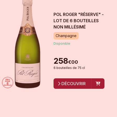
POL ROGER "RÉSERVE" -
LOT DE 6 BOUTEILLES
NON MILLÉSIMÉ
Champagne
Disponible
258
€
00
6
bouteille
s
de
75 cl
DÉCOUVRIR