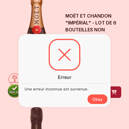
MOËT ET CHANDON
"IMPÉRIAL" - LOT DE 6
BOUTEILLES
NON
MILLÉSIMÉ
Champagne
Disponible
225
€
00
6
bouteille
s
de
75 cl
Erreur
Une erreur inconnue est survenue.
DÉCOUVRIR
Okay