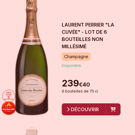
LAURENT PERRIER "LA
CUVÉE" - LOT DE 6
BOUTEILLES
NON
MILLÉSIMÉ
Champagne
Disponible
239
€
40
6
bouteille
s
de
75 cl
DÉCOUVRIR