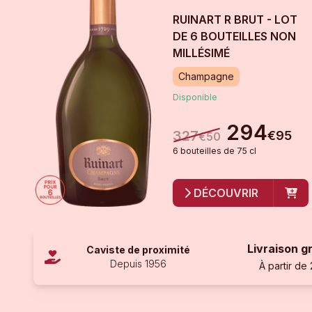
RUINART R BRUT - LOT
DE 6 BOUTEILLES
NON
MILLÉSIMÉ
Champagne
Disponible
294
327
€
95
€
50
6
bouteille
s
de
75 cl
DÉCOUVRIR
Livraison g
Caviste de proximité
Depuis 1956
À partir de