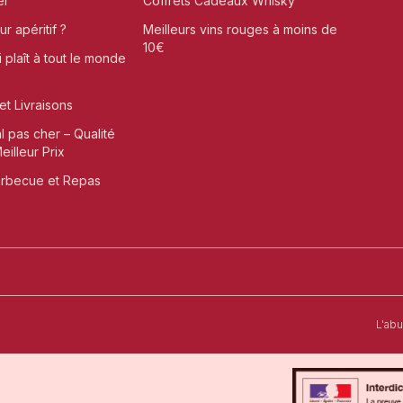
er
Coffrets Cadeaux Whisky
r apéritif ?
Meilleurs vins rouges à moins de
10€
i plaît à tout le monde
et Livraisons
al pas cher – Qualité
illeur Prix
arbecue et Repas
t-Omer
L'ab