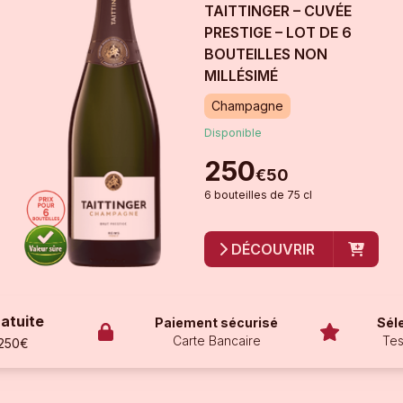
TAITTINGER – CUVÉE
PRESTIGE – LOT DE 6
BOUTEILLES
NON
MILLÉSIMÉ
Champagne
Disponible
250
€
50
6
bouteille
s
de
75 cl
DÉCOUVRIR
ratuite
Paiement sécurisé
Sél
Carte Bancaire
Tes
 250€