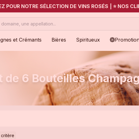
UEZ POUR NOTRE SÉLECTION DE VINS ROSÉS
|
⭐ NOS CLI
gnes et Crémants
Bières
Spiritueux
Promotio
t de 6 Bouteilles Champa
 critère