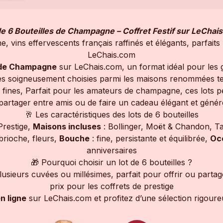
de 6 Bouteilles de Champagne – Coffret Festif sur LeChai
 vins effervescents français raffinés et élégants, parfaits 
LeChais.com
s de Champagne
sur LeChais.com, un format idéal pour les 
ées soigneusement choisies parmi les maisons renommées t
es fines, Parfait pour les amateurs de champagne, ces lots pe
partager entre amis ou de faire un cadeau élégant et géné
🥂 Les caractéristiques des lots de 6 bouteilles
Prestige,
Maisons incluses
: Bollinger, Moët & Chandon, Tai
brioche, fleurs,
Bouche
: fine, persistante et équilibrée,
Oc
anniversaires
🎁 Pourquoi choisir un lot de 6 bouteilles ?
usieurs cuvées ou millésimes, parfait pour offrir ou partage
prix pour les coffrets de prestige
n ligne
sur LeChais.com et profitez d’une sélection rigoureu