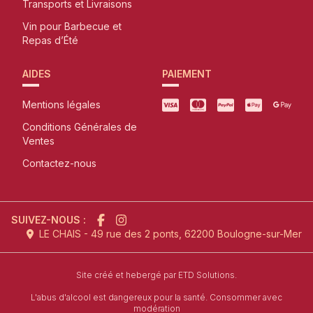
Transports et Livraisons
Vin pour Barbecue et
Repas d’Été
AIDES
PAIEMENT
Mentions légales
Conditions Générales de
Ventes
Contactez-nous
SUIVEZ-NOUS :
LE CHAIS - 49 rue des 2 ponts, 62200 Boulogne-sur-Mer
l'agence de création de site inter
Site créé et hebergé par
ETD Solutions.
L'abus d'alcool est dangereux pour la santé. Consommer avec
modération