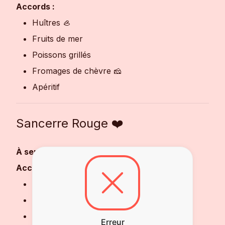
Accords :
Huîtres 🦪
Fruits de mer
Poissons grillés
Fromages de chèvre 🧀
Apéritif
Sancerre Rouge ❤️
À servir :
14 à 16 °C
Accords :
Volaille rôtie 🍗
Charcuteries
Viandes blanches
Erreur