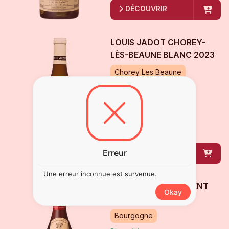
DÉCOUVRIR
LOUIS JADOT CHOREY-
LÈS-BEAUNE BLANC
2023
Chorey Les Beaune
Disponible
35
€
00
bouteille
de
75 cl
Erreur
DÉCOUVRIR
Une erreur inconnue est survenue.
LOUIS JADOT COUVENT
Okay
DES JACOBINS
2023
Bourgogne