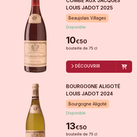
COMBE AUX JACQUES"
LOUIS JADOT
2025
Beaujolais Villages
Disponible
10
€
50
bouteille
de
75 cl
DÉCOUVRIR
BOURGOGNE ALIGOTÉ
LOUIS JADOT
2024
Bourgogne Aligoté
Disponible
13
€
50
bouteille
de
75 cl