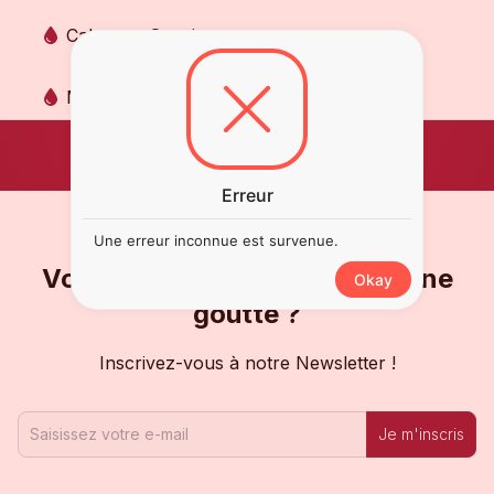
Cabernet Sauvignon
Merlot
Erreur
Une erreur inconnue est survenue.
Vous ne voulez pas en rater une
Okay
goutte ?
Inscrivez-vous à notre Newsletter !
Je m'inscris