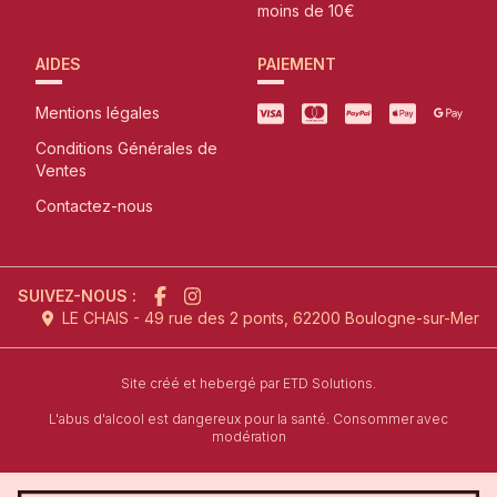
moins de 10€
AIDES
PAIEMENT
Mentions légales
Conditions Générales de
Ventes
Contactez-nous
SUIVEZ-NOUS :
LE CHAIS - 49 rue des 2 ponts, 62200 Boulogne-sur-Mer
l'agence de création de site inter
Site créé et hebergé par
ETD Solutions.
L'abus d'alcool est dangereux pour la santé. Consommer avec
modération