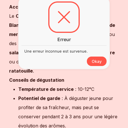
Accords mets-vins
Le
Château Tour des Gendres Cantalouette
Blanc
s'accorde parfaitement avec des
fruits de
mer
(huîtres, crevettes), des
poissons grillés
ou
Erreur
des
sushis
. Il accompagne également des
Une erreur inconnue est survenue.
salades légères
, des
fromages frais de chèvre
Okay
ou des plats à base de
légumes
comme une
ratatouille
.
Conseils de dégustation
Température de service
: 10-12°C
Potentiel de garde
: À déguster jeune pour
profiter de sa fraîcheur, mais peut se
conserver pendant 2 à 3 ans pour une légère
évolution des arômes.