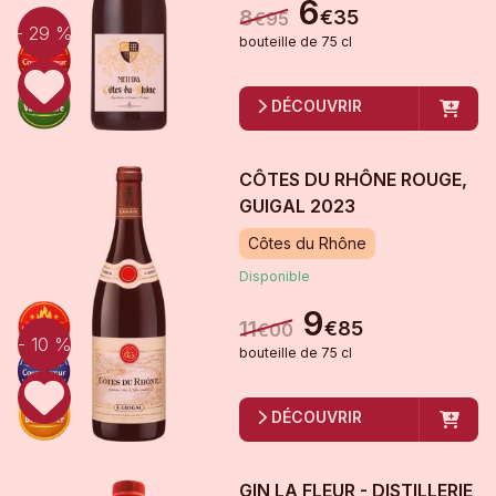
6
8
€
35
€
95
- 29 %
bouteille
de
75 cl
DÉCOUVRIR
CÔTES DU RHÔNE ROUGE,
GUIGAL
2023
Côtes du Rhône
Disponible
9
11
€
85
€
00
- 10 %
bouteille
de
75 cl
DÉCOUVRIR
GIN LA FLEUR - DISTILLERIE