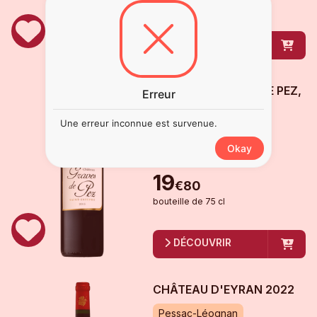
bouteille
de
75 cl
DÉCOUVRIR
CHÂTEAU GRAVES DE PEZ,
Erreur
SAINT-ESTÈPHE
2021
Une erreur inconnue est survenue.
Saint Estèphe
Okay
Disponible
19
€
80
bouteille
de
75 cl
DÉCOUVRIR
CHÂTEAU D'EYRAN
2022
Pessac-Léognan