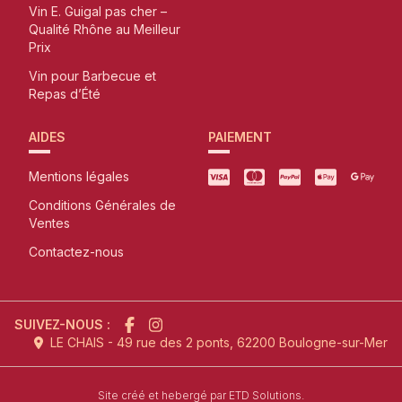
Vin E. Guigal pas cher –
Qualité Rhône au Meilleur
Prix
Vin pour Barbecue et
Repas d’Été
AIDES
PAIEMENT
Mentions légales
Conditions Générales de
Ventes
Contactez-nous
SUIVEZ-NOUS :
LE CHAIS - 49 rue des 2 ponts, 62200 Boulogne-sur-Mer
l'agence de création de site inter
Site créé et hebergé par
ETD Solutions.