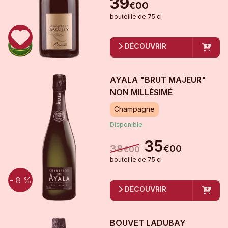
39
€
00
bouteille
de
75 cl
DÉCOUVRIR
AYALA "BRUT MAJEUR"
NON MILLÉSIMÉ
Champagne
Disponible
35
38
€
00
€
00
bouteille
de
75 cl
- 8 %
DÉCOUVRIR
BOUVET LADUBAY