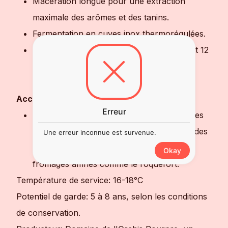
Macération longue pour une extraction
maximale des arômes et des tanins.
Fermentation en cuves inox thermorégulées.
Élevage en fûts de chêne français pendant 12
à 18 mois, permettant au vin de gagner en
complexité et en rondeur.
Accords Mets-Vins:
Erreur
Parfait avec des viandes rouges grillées, des
plats en sauce comme l'agneau au thym, des
Une erreur inconnue est survenue.
plats méditerranéens, ou encore des
Okay
fromages affinés comme le roquefort.
Température de service: 16-18°C
Potentiel de garde: 5 à 8 ans, selon les conditions
de conservation.