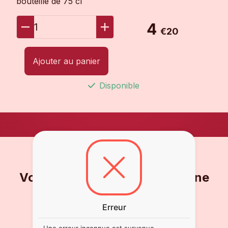
bouteille de 75 cl
4
1
€20
Ajouter au panier
Disponible
Vous ne voulez pas en rater une
goutte ?
Erreur
Inscrivez-vous à notre Newsletter !