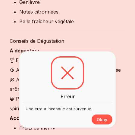
Genièvre
Notes citronnées
Belle fraîcheur végétale
Conseils de Dégustation
À déguster :
🍸 En Gin Tonic avec un tonic premium
🍋 Avec un zeste de citron ou de pamplemousse
🌿 Avec des herbes fraîches pour sublimer les
arômes
Erreur
🥃 Pur ou sur glace pour les amateurs de
spiritueux naturels
Une erreur inconnue est survenue.
Accords gourmands :
Okay
Fruits de mer 🦐