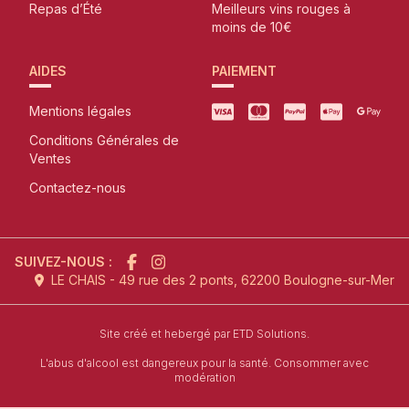
Repas d’Été
Meilleurs vins rouges à
moins de 10€
AIDES
PAIEMENT
Mentions légales
Conditions Générales de
Ventes
Contactez-nous
SUIVEZ-NOUS :
LE CHAIS - 49 rue des 2 ponts, 62200 Boulogne-sur-Mer
l'agence de création de site inter
Site créé et hebergé par
ETD Solutions.
L'abus d'alcool est dangereux pour la santé. Consommer avec
modération