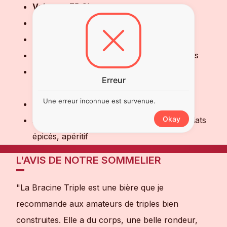
Volume
: 75 CL
Style
: Triple (Bière forte)
Couleur
: Dorée profonde
Nez
: Miel, agrumes, levure, épices douces
Bouche
: Ample, ronde, légère douceur,
Erreur
finale chaleureuse et persistante
Une erreur inconnue est survenue.
Teneur en alcool
: 9%
Okay
Accords mets-vins
: Fromages affinés, plats
épicés, apéritif
L'AVIS DE NOTRE SOMMELIER
"La Bracine Triple est une bière que je
recommande aux amateurs de triples bien
construites. Elle a du corps, une belle rondeur,