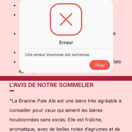
Couleur
: Ambrée claire
Nez
: Agrumes, fruits tropicaux, notes
florales
Bouche
: Franche, désaltérante, amertume
Erreur
modérée, finale aromatique
Teneur en alcool
: 6%
Une erreur inconnue est survenue.
Accords mets-vins
: Apéritifs, grillades, plats
Okay
épicés, charcuteries
L'AVIS DE NOTRE SOMMELIER
"La Bracine Pale Ale est une bière très agréable à
conseiller pour ceux qui aiment les bières
houblonnées sans excès. Elle est fraîche,
aromatique, avec de belles notes d’agrumes et de