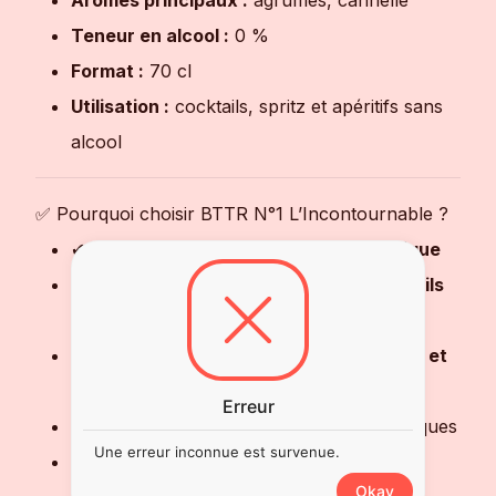
Arômes principaux :
agrumes, cannelle
Teneur en alcool :
0 %
Format :
70 cl
Utilisation :
cocktails, spritz et apéritifs sans
alcool
✅ Pourquoi choisir BTTR N°1 L’Incontournable ?
✔ Bitter
sans alcool intense et aromatique
✔ Idéal pour réaliser des
spritz et cocktails
sans alcool
✔ Équilibre parfait entre
agrumes, épices et
amertume
Erreur
✔ Alternative élégante aux apéritifs classiques
Une erreur inconnue est survenue.
✔ Parfait pour un
apéritif convivial sans
Okay