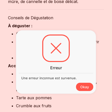
mûre, de cannelle et de boisé délicat.
Conseils de Dégustation
À déguster :
🥃 Pur à température ambiante
💧 Avec quelques gouttes d'eau pour ouvrir
les arômes
🍽️ En digestif
Accords gourmands :
Erreur
Plateau de fruits de mer et huîtres 🦪
Une erreur inconnue est survenue.
Fromages normands (Camembert, Livarot,
Okay
Pont-l'Évêque) 🧀
Tarte aux pommes
Crumble aux fruits