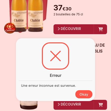
37
€
30
2
bouteille
s
de
75 cl
DÉCOUVRIR
JEAN DURUP CHÂTEAU DE
MALIGNY PETIT CHABLIS
2024
Petit Chablis
Disponible
Erreur
16
€
00
Une erreur inconnue est survenue.
bouteille
de
75 cl
Okay
DÉCOUVRIR