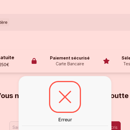
itère
ratuite
Paiement sécurisé
Sél
Carte Bancaire
Tes
 250€
ous ne voulez pas en rater une goutte
Inscrivez-vous à notre Newsletter !
Erreur
Je m'inscris