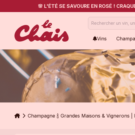
🌸 L'ÉTÉ SE SAVOURE EN ROSÉ ! CRAQ
Vins
Champa
C
Accueil
Champagne 🍾 Grandes Maisons & Vignerons | L