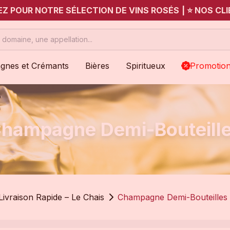
UEZ POUR NOTRE SÉLECTION DE VINS ROSÉS
|
⭐ NOS CLI
gnes et Crémants
Bières
Spiritueux
Promotio
hampagne Demi-Bouteill
ivraison Rapide – Le Chais
Champagne Demi-Bouteilles