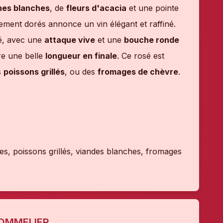
hes blanches
, de
fleurs d'acacia
et une pointe
tement dorés annonce un vin élégant et raffiné.
bré, avec une
attaque vive
et une
bouche ronde
re une belle
longueur en finale
. Ce rosé est
s
poissons grillés
, ou des
fromages de chèvre
.
s, poissons grillés, viandes blanches, fromages
SOMMELIER