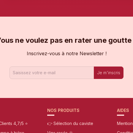
ous ne voulez pas en rater une goutte
Inscrivez-vous à notre Newsletter !
Je m'inscris
NOS PRODUITS
AIDES
Clients 4,7/5 ⭐
👉 Sélection du caviste
Mention
ompe à bière
Vins rosés 🌞
Conditi