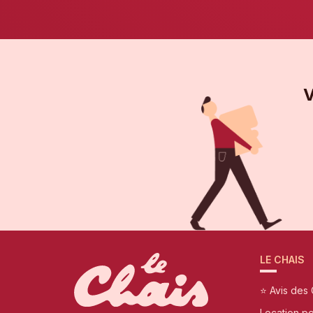
V
LE CHAIS
⭐ Avis des 
Location p