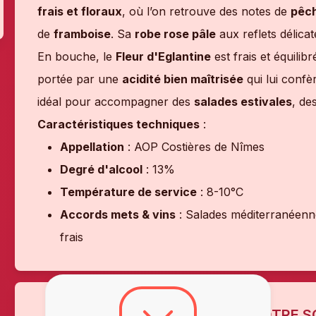
frais et floraux
, où l’on retrouve des notes de
pêc
de
framboise
. Sa
robe rose pâle
aux reflets délica
En bouche, le
Fleur d'Eglantine
est frais et équili
portée par une
acidité bien maîtrisée
qui lui confè
idéal pour accompagner des
salades estivales
, de
Caractéristiques techniques
:
Appellation
: AOP Costières de Nîmes
Degré d'alcool
: 13%
Température de service
: 8-10°C
Accords mets & vins
: Salades méditerranéenne
frais
L'AVIS DE NOTRE 