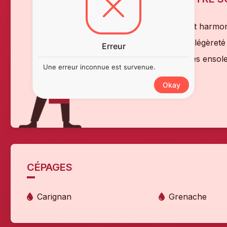
"Un rosé frais et harmon
pique-nique. Sa légèreté
Erreur
pour les journées ensolei
Une erreur inconnue est survenue.
Okay
CÉPAGES
Carignan
Grenache