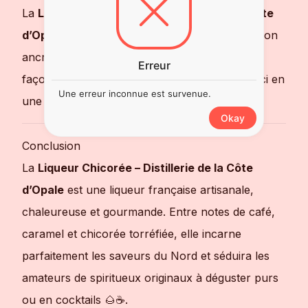
La
Liqueur Chicorée de la Distillerie de la Côte
d’Opale
est appréciée pour son originalité et son
ancrage régional. Elle propose une nouvelle
Erreur
façon de découvrir la chicorée, transformée ici en
Une erreur inconnue est survenue.
une liqueur artisanale élégante et gourmande.
Okay
Conclusion
La
Liqueur Chicorée – Distillerie de la Côte
d’Opale
est une liqueur française artisanale,
chaleureuse et gourmande. Entre notes de café,
caramel et chicorée torréfiée, elle incarne
parfaitement les saveurs du Nord et séduira les
amateurs de spiritueux originaux à déguster purs
ou en cocktails 🌰☕.