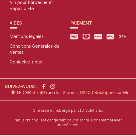
Vin pour Barbecue et
Repas d’Été
AIDES
PAIEMENT
Mentions légales
Conditions Générales de
Ventes
Contactez-nous
SUIVEZ-NOUS :
LE CHAIS - 49 rue des 2 ponts, 62200 Boulogne-sur-Mer
l'agence de création de site inter
Site créé et hebergé par
ETD Solutions.
L'abus d'alcool est dangereux pour la santé. Consommer avec
modération