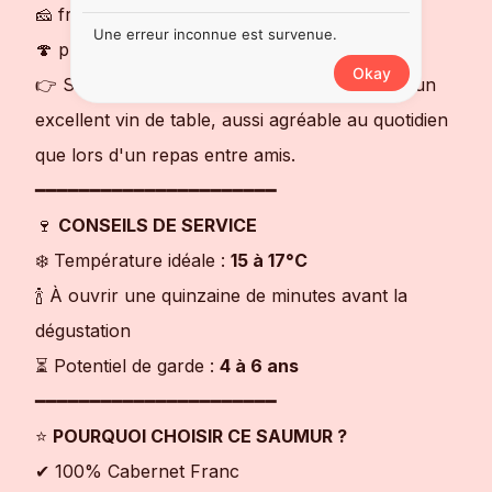
🧀 fromages à pâte molle ou semi-affinés
Une erreur inconnue est survenue.
🍄 plats aux champignons.
Okay
👉 Sa fraîcheur et ses tanins soyeux en font un
excellent vin de table, aussi agréable au quotidien
que lors d'un repas entre amis.
━━━━━━━━━━━━━━━━━━━━━━
🍷
CONSEILS DE SERVICE
❄️ Température idéale :
15 à 17°C
🍾 À ouvrir une quinzaine de minutes avant la
dégustation
⏳ Potentiel de garde :
4 à 6 ans
━━━━━━━━━━━━━━━━━━━━━━
⭐
POURQUOI CHOISIR CE SAUMUR ?
✔ 100% Cabernet Franc