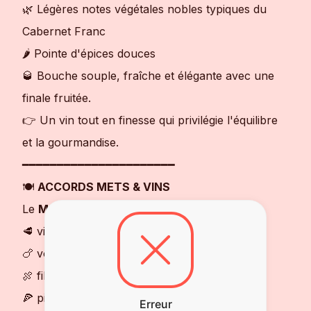
🌿 Légères notes végétales nobles typiques du
Cabernet Franc
🌶️ Pointe d'épices douces
🥃 Bouche souple, fraîche et élégante avec une
finale fruitée.
👉 Un vin tout en finesse qui privilégie l'équilibre
et la gourmandise.
━━━━━━━━━━━━━━━━━━━━━━
🍽
ACCORDS METS & VINS
Le
Murmure
accompagne parfaitement :
🥩 viandes grillées
🍗 volailles rôties
🍖 filet mignon de porc
🍕 pizzas et tartes salées
Erreur