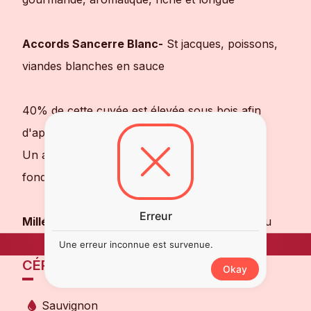
Accords Sancerre Blanc-
St jacques, poissons,
viandes blanches en sauce
40% de cette cuvée est élevée sous bois afin
d'apporter richesse et complexité aromatique.
Un apport boisé bien maîtrisé et parfaitement
fondu.
Erreur
Millésime 2011
: noté 15.5/20 par Gault & Millau
Une erreur inconnue est survenue.
CÉPAGES
Okay
Sauvignon