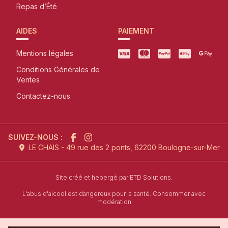
Repas d’Été
AIDES
PAIEMENT
Mentions légales
Conditions Générales de
Ventes
Contactez-nous
SUIVEZ-NOUS :
LE CHAIS - 49 rue des 2 ponts, 62200 Boulogne-sur-Mer
l'agence de création de site inter
Site créé et hebergé par
ETD Solutions.
L'abus d'alcool est dangereux pour la santé. Consommer avec
modération