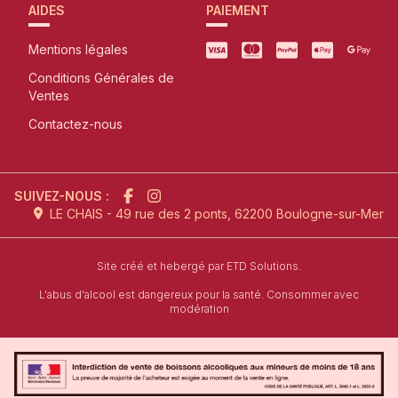
AIDES
PAIEMENT
Mentions légales
Conditions Générales de
Ventes
Contactez-nous
SUIVEZ-NOUS :
LE CHAIS - 49 rue des 2 ponts, 62200 Boulogne-sur-Mer
l'agence de création de site inter
Site créé et hebergé par
ETD Solutions.
L'abus d'alcool est dangereux pour la santé. Consommer avec
modération