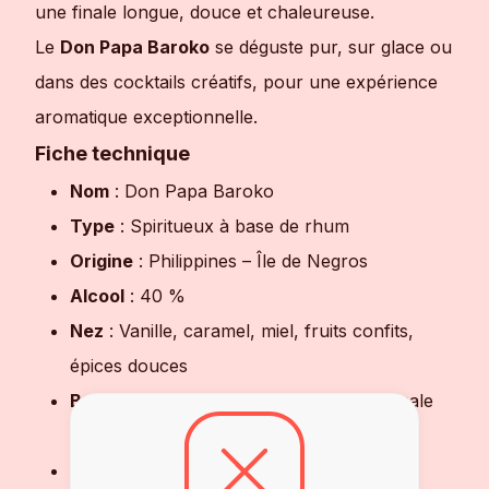
une finale longue, douce et chaleureuse.
Le
Don Papa Baroko
se déguste pur, sur glace ou
dans des cocktails créatifs, pour une expérience
aromatique exceptionnelle.
Fiche technique
Nom
: Don Papa Baroko
Type
: Spiritueux à base de rhum
Origine
: Philippines – Île de Negros
Alcool
: 40 %
Nez
: Vanille, caramel, miel, fruits confits,
épices douces
Bouche
: Ronde, veloutée, équilibrée, finale
longue et chaleureuse
Accords
: Dégustation pure, sur glace,