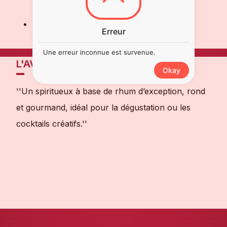
cocktails raffinés
Style
: Spiritueux gourmand, complexe et
Erreur
aromatique
Une erreur inconnue est survenue.
L'AVIS DE NOTRE SOMMELIER
Okay
''Un spiritueux à base de rhum d’exception, rond
et gourmand, idéal pour la dégustation ou les
cocktails créatifs.''