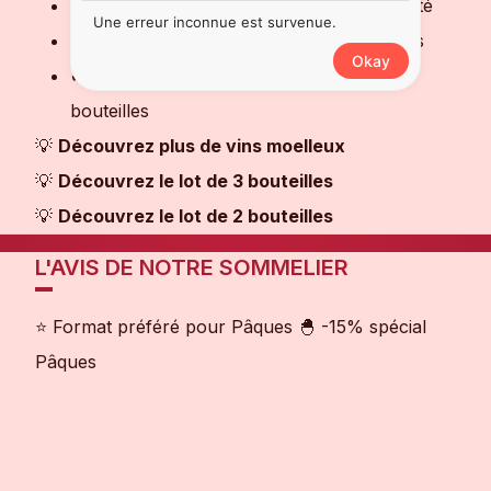
✔ Équilibre parfait entre douceur et vivacité
Une erreur inconnue est survenue.
✔ Idéal avec foie gras, desserts et apéritifs
Okay
✔ Excellent rapport qualité/prix pour 6
bouteilles
💡
Découvrez plus de vins moelleux
💡
Découvrez le lot de 3 bouteilles
💡
Découvrez le lot de 2 bouteilles
L'AVIS DE NOTRE SOMMELIER
⭐ Format préféré pour Pâques 🐣 -15% spécial
Pâques