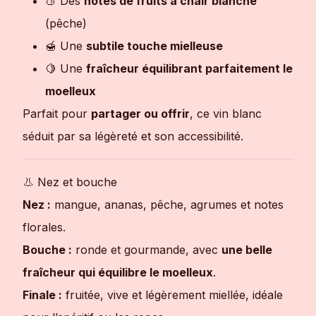
🍑 Des
notes de fruits à chair blanche
(pêche)
🍯 Une
subtile touche mielleuse
🍋 Une
fraîcheur équilibrant parfaitement le
moelleux
Parfait pour
partager ou offrir
, ce vin blanc
séduit par sa légèreté et son accessibilité.
👃 Nez et bouche
Nez :
mangue, ananas, pêche, agrumes et notes
florales.
Bouche :
ronde et gourmande, avec
une belle
fraîcheur qui équilibre le moelleux
.
Finale :
fruitée, vive et légèrement miellée, idéale