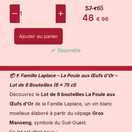
57
€60
1
48
€ 96
Ajouter au panier
Disponible
📦🍷 Famille Laplace – La Poule aux Œufs d'Or –
Lot de 6 Bouteilles (6 × 75 cl)
Découvrez le
Lot de 6 bouteilles La Poule aux
Œufs d'Or
de la Famille Laplace, un vin blanc
moelleux élaboré à partir du cépage
Gros
Manseng
, symbole du Sud-Ouest.
Ce lot est idéal pour :