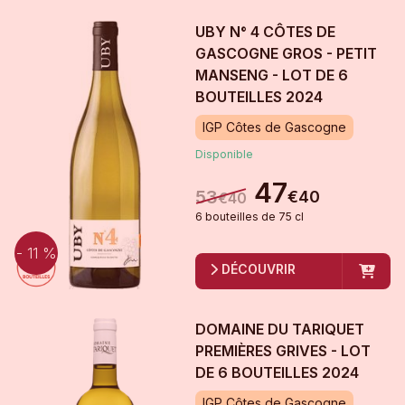
UBY N° 4 CÔTES DE
GASCOGNE GROS - PETIT
MANSENG - LOT DE 6
BOUTEILLES
2024
IGP Côtes de Gascogne
Disponible
47
53
€
40
€
40
6
bouteille
s
de
75 cl
- 11 %
DÉCOUVRIR
DOMAINE DU TARIQUET
PREMIÈRES GRIVES - LOT
DE 6 BOUTEILLES
2024
IGP Côtes de Gascogne