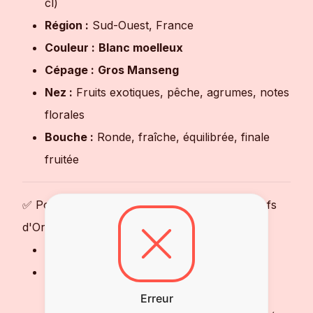
cl)
Région :
Sud-Ouest, France
Couleur :
Blanc moelleux
Cépage :
Gros Manseng
Nez :
Fruits exotiques, pêche, agrumes, notes
florales
Bouche :
Ronde, fraîche, équilibrée, finale
fruitée
✅ Pourquoi choisir ce lot de La Poule aux Œufs
d'Or ?
✔ Lot pratique pour
partager ou offrir
✔ Vin blanc moelleux
frais, fruité et
gourmand
Erreur