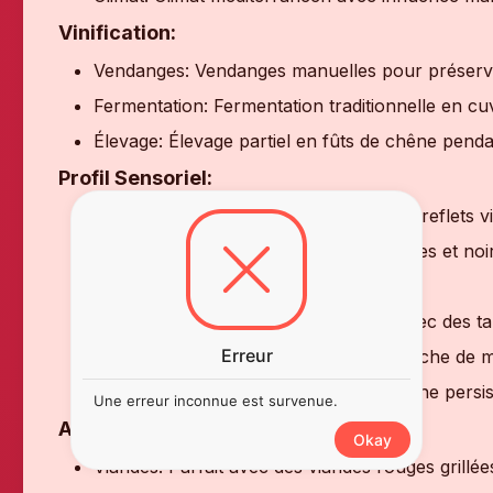
Vinification:
Vendanges: Vendanges manuelles pour préserver 
Fermentation: Fermentation traditionnelle en c
Élevage: Élevage partiel en fûts de chêne penda
Profil Sensoriel:
Couleur: Rouge rubis intense avec des reflets vi
Nez: Arômes complexes de fruits rouges et noirs 
des notes de garrigue.
Palais: Bouche ample et structurée, avec des ta
Erreur
fruits rouges mûrs, d'épices et une touche de mi
Finale: Longue et harmonieuse, avec une persist
Une erreur inconnue est survenue.
Accords Mets et Vin:
Okay
Viandes: Parfait avec des viandes rouges grill