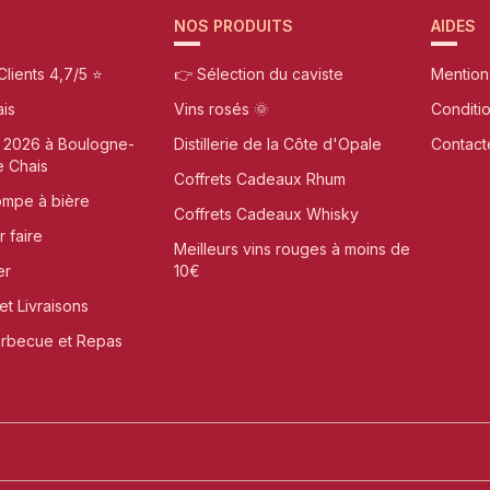
NOS PRODUITS
AIDES
Clients 4,7/5 ⭐
👉 Sélection du caviste
Mention
ais
Vins rosés 🌞
Conditi
n 2026 à Boulogne-
Distillerie de la Côte d'Opale
Contact
e Chais
Coffrets Cadeaux Rhum
ompe à bière
Coffrets Cadeaux Whisky
r faire
Meilleurs vins rouges à moins de
er
10€
et Livraisons
arbecue et Repas