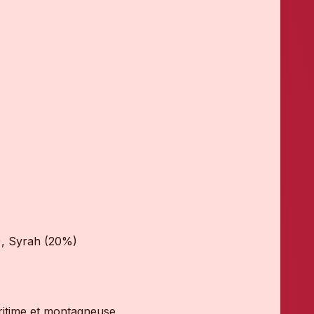
), Syrah (20%)
ritime et montagneuse