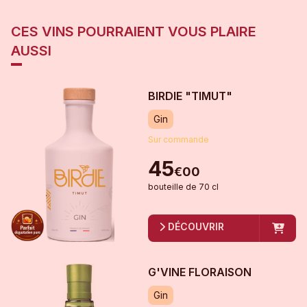
CES VINS POURRAIENT VOUS PLAIRE
AUSSI
BIRDIE "TIMUT"
Gin
Sur commande
45
€
00
bouteille
de
70 cl
DÉCOUVRIR
G'VINE FLORAISON
Gin