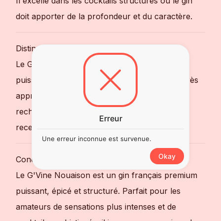
Il excelle dans les cocktails structurés où le gin
doit apporter de la profondeur et du caractère.
Distinctions & Réputation
Le G'Vine Nouaison est reconnu pour sa
puissance aromatique et son profil plus sec, très
apprécié des bartenders et mixologues
recherchant un gin de caractère pour des
Erreur
recettes complexes 🌍🏆.
Une erreur inconnue est survenue.
Okay
Conclusion
Le G'Vine Nouaison est un gin français premium
puissant, épicé et structuré. Parfait pour les
amateurs de sensations plus intenses et de