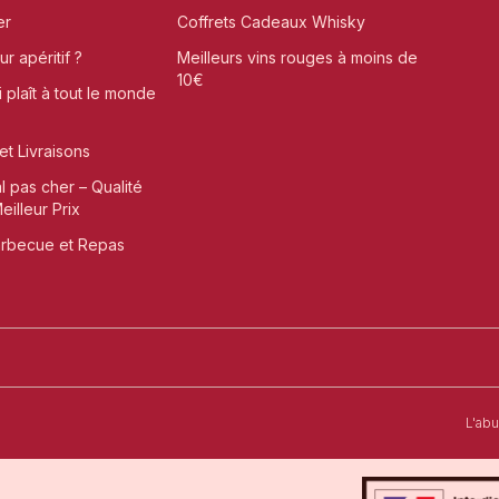
er
Coffrets Cadeaux Whisky
r apéritif ?
Meilleurs vins rouges à moins de
10€
i plaît à tout le monde
et Livraisons
al pas cher – Qualité
illeur Prix
arbecue et Repas
t-Omer
L'ab