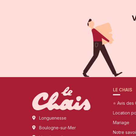
V
LE CHAIS
⭐ Avis des 
Location p
Longuenesse
Mariage
Boulogne-sur-Mer
Notre savoi