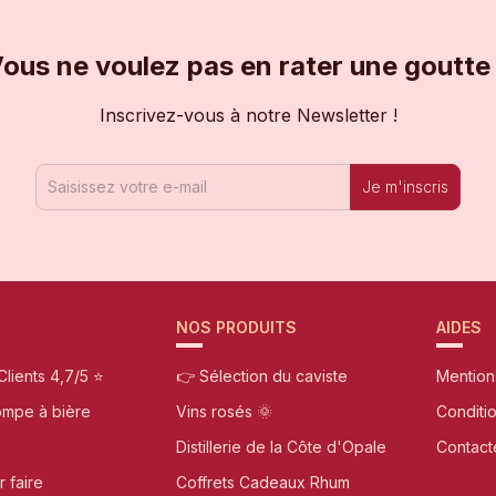
ous ne voulez pas en rater une goutte
Inscrivez-vous à notre Newsletter !
Je m'inscris
NOS PRODUITS
AIDES
Clients 4,7/5 ⭐
👉 Sélection du caviste
Mention
ompe à bière
Vins rosés 🌞
Conditi
Distillerie de la Côte d'Opale
Contact
r faire
Coffrets Cadeaux Rhum