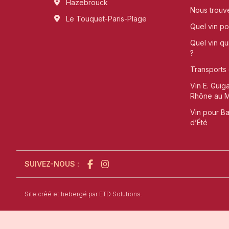
Hazebrouck
Nous trouv
Le Touquet-Paris-Plage
Quel vin pou
Quel vin qu
?
Transports 
Vin E. Guig
Rhône au Me
Vin pour B
d’Été
SUIVEZ-NOUS :
l'agence de création de site internet à Sain
Site créé et hebergé par
ETD Solutions.