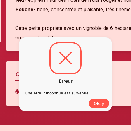
Nez
- expressif sur des notes de fruits rouges et noi
Bouche
- riche, concentrée et plaisante, très finem
Cette petite propriété avec un vignoble de 6 hectare
en agriculture bilogique.
CÉPAGES
Erreur
Cabernet Sauvignon
Merlot
Une erreur inconnue est survenue.
Okay