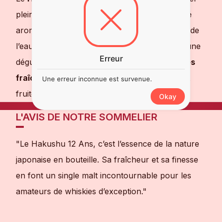
pleinement de sa fraîcheur et de sa complexité
aromatique. Idéal également en highball, avec de
l’eau gazeuse et une tranche de citron, pour une
Erreur
dégustation estivale. Accompagnez-le d’
huîtres
fraîches
, de
poissons fumés
, ou d’un dessert
Une erreur inconnue est survenue.
fruité comme une
tarte au citron
.
Okay
L'AVIS DE NOTRE SOMMELIER
"Le Hakushu 12 Ans, c’est l’essence de la nature
japonaise en bouteille. Sa fraîcheur et sa finesse
en font un single malt incontournable pour les
amateurs de whiskies d’exception."