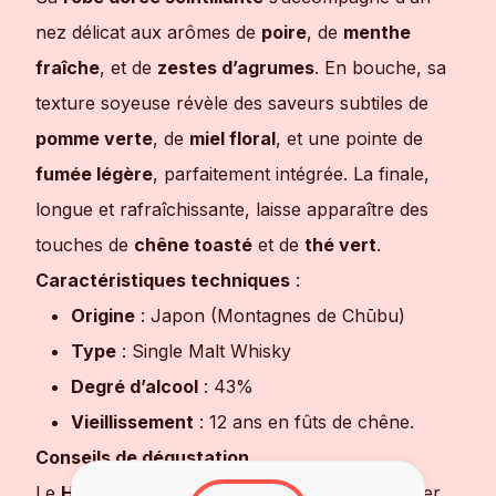
nez délicat aux arômes de
poire
, de
menthe
fraîche
, et de
zestes d’agrumes
. En bouche, sa
texture soyeuse révèle des saveurs subtiles de
pomme verte
, de
miel floral
, et une pointe de
fumée légère
, parfaitement intégrée. La finale,
longue et rafraîchissante, laisse apparaître des
touches de
chêne toasté
et de
thé vert
.
Caractéristiques techniques
:
Origine
: Japon (Montagnes de Chūbu)
Type
: Single Malt Whisky
Degré d’alcool
: 43%
Vieillissement
: 12 ans en fûts de chêne.
Conseils de dégustation
Le
Hakushu 12 Ans
s’apprécie pur pour profiter