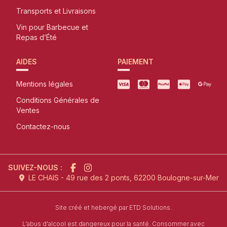
Transports et Livraisons
Vin pour Barbecue et
Repas d’Été
AIDES
PAIEMENT
Mentions légales
Conditions Générales de
Ventes
Contactez-nous
SUIVEZ-NOUS :
LE CHAIS - 49 rue des 2 ponts, 62200 Boulogne-sur-Mer
l'agence de création de site inter
Site créé et hebergé par
ETD Solutions.
L'abus d'alcool est dangereux pour la santé. Consommer avec