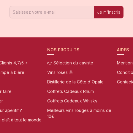
Je m'inscris
NOS PRODUITS
AIDES
Clients 4,7/5 ⭐
👉 Sélection du caviste
Mention
ompe à bière
Vins rosés 🌞
Conditi
Distillerie de la Côte d'Opale
Contact
r faire
Coffrets Cadeaux Rhum
er
Coffrets Cadeaux Whisky
r apéritif ?
Meilleurs vins rouges à moins de
10€
i plaît à tout le monde