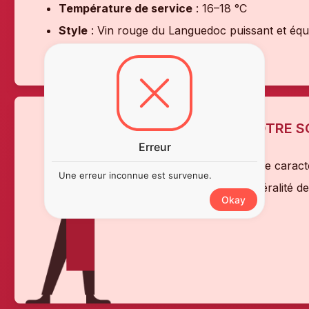
Température de service
: 16–18 °C
Style
: Vin rouge du Languedoc puissant et équi
Certification
: Agriculture Biologique
L'AVIS DE NOTRE 
Erreur
''Un Faugères de caractè
Une erreur inconnue est survenue.
merveille la minéralité d
Okay