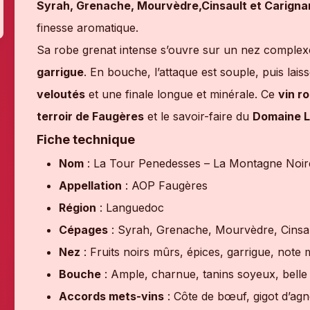
Syrah, Grenache, Mourvèdre,Cinsault et Carigna
finesse aromatique.
Sa robe grenat intense s’ouvre sur un nez comple
garrigue
. En bouche, l’attaque est souple, puis lais
veloutés
et une finale longue et minérale. Ce
vin r
terroir de Faugères
et le savoir-faire du
Domaine L
Fiche technique
Nom
: La Tour Penedesses – La Montagne Noir
Appellation
: AOP Faugères
Région
: Languedoc
Cépages
: Syrah, Grenache, Mourvèdre, Cinsau
Nez
: Fruits noirs mûrs, épices, garrigue, note 
Bouche
: Ample, charnue, tanins soyeux, belle
Accords mets-vins
: Côte de bœuf, gigot d’agn