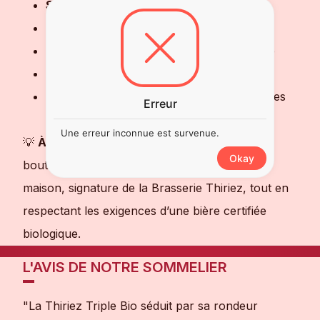
Style :
Bière Triple / Tripel biologique
Nez :
Frais, herbacé, notes de céréales
Bouche :
Puissante, généreuse, équilibrée
Teneur en alcool :
8,5 %
Accords mets‑bière :
Charcuteries, viandes
Erreur
grillées, fromages affinés, plats épicés
Une erreur inconnue est survenue.
💡
À savoir :
Cette Triple est refermentée en
Okay
bouteille et révèle toute la finesse de la levure
maison, signature de la Brasserie Thiriez, tout en
respectant les exigences d’une bière certifiée
biologique.
L'AVIS DE NOTRE SOMMELIER
"La Thiriez Triple Bio séduit par sa rondeur