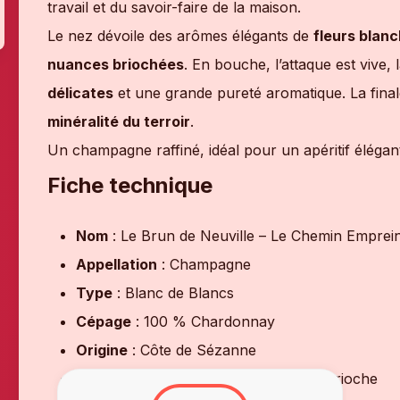
travail et du savoir-faire de la maison.
Le nez dévoile des arômes élégants de
fleurs blan
nuances briochées
. En bouche, l’attaque est vive, 
délicates
et une grande pureté aromatique. La final
minéralité du terroir
.
Un champagne raffiné, idéal pour un apéritif élégant
Fiche technique
Nom
: Le Brun de Neuville – Le Chemin Emprei
Appellation
: Champagne
Type
: Blanc de Blancs
Cépage
: 100 % Chardonnay
Origine
: Côte de Sézanne
Nez
: Fleurs blanches, citron, poire, brioche