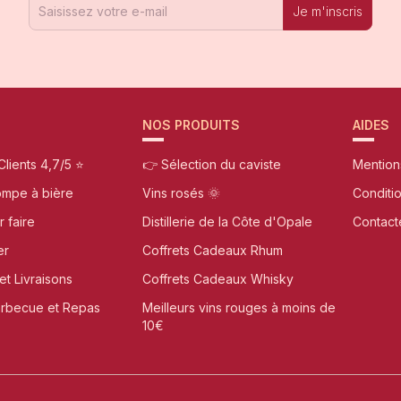
Je m'inscris
NOS PRODUITS
AIDES
Clients 4,7/5 ⭐
👉 Sélection du caviste
Mention
ompe à bière
Vins rosés 🌞
Conditi
r faire
Distillerie de la Côte d'Opale
Contact
er
Coffrets Cadeaux Rhum
et Livraisons
Coffrets Cadeaux Whisky
arbecue et Repas
Meilleurs vins rouges à moins de
10€