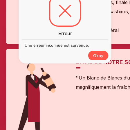
Bouche
: Fraîche, minérale, bulles fines, finale
Accords mets-vins
: Apéritif, huîtres, sashimis
Service
: 7–9 °C
Style
: Champagne élégant, pur et minéral
Erreur
Une erreur inconnue est survenue.
Okay
L'AVIS DE NOTRE 
''Un Blanc de Blancs d’
magnifiquement la fraîch