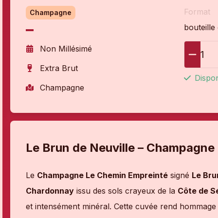
Format
Champagne
bouteille
Non Millésimé
1
Extra Brut
Dispon
Champagne
Le Brun de Neuville – Champagne
Le
Champagne Le Chemin Empreinté
signé
Le Bru
Chardonnay
issu des sols crayeux de la
Côte de S
et intensément minéral. Cette cuvée rend hommage 