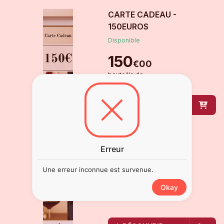
CARTE CADEAU -
150EUROS
Disponible
150
€
00
bouteille
de
DÉCOUVRIR
CARTE CADEAU - 30
Erreur
EUROS
Disponible
Une erreur inconnue est survenue.
30
€
00
Okay
bouteille
de