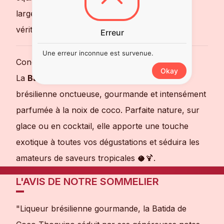
largement utilisée en cocktail et constitue une
véritable invitation au voyage 🌴🌍.
Erreur
Une erreur inconnue est survenue.
Conclusion
Okay
La
Batida de Coco Thoquino
est une liqueur
brésilienne onctueuse, gourmande et intensément
parfumée à la noix de coco. Parfaite nature, sur
glace ou en cocktail, elle apporte une touche
exotique à toutes vos dégustations et séduira les
amateurs de saveurs tropicales 🥥🍹.
L'AVIS DE NOTRE SOMMELIER
"Liqueur brésilienne gourmande, la Batida de