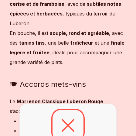
cerise et de framboise
, avec de
subtiles notes
épicées et herbacées
, typiques du terroir du
Luberon.
En bouche, il est
souple, rond et agréable
, avec
des
tanins fins
, une belle
fraîcheur
et une
finale
légère et fruitée
, idéale pour accompagner une
grande variété de plats.
🍽 Accords mets-vins
Le
Marrenon Classique Luberon Rouge
s’accorde parfaitement avec :
Viandes rouges grillées ou en sauce
Plats méditerranéens à base de légumes