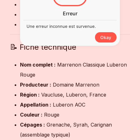
Fromages doux ou affinés
Erreur
Repas conviviaux et déjeuners en famille
Barbecue ou apéritifs prolongés
Une erreur inconnue est survenue.
Okay
📝 Fiche technique
Nom complet :
Marrenon Classique Luberon
Rouge
Producteur :
Domaine Marrenon
Région :
Vaucluse, Luberon, France
Appellation :
Luberon AOC
Couleur :
Rouge
Cépages :
Grenache, Syrah, Carignan
(assemblage typique)