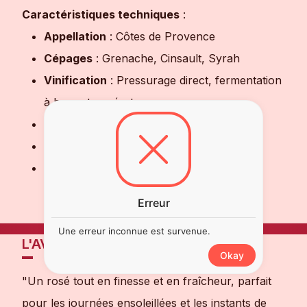
Caractéristiques techniques
:
Appellation
: Côtes de Provence
Cépages
: Grenache, Cinsault, Syrah
Vinification
: Pressurage direct, fermentation
à basse température
Degré d'alcool
: 13%
Température de service
: 8-10°C
Accords mets & vins
: Apéritif, salades
estivales, poissons grillés, cuisine
Erreur
méditerranéenne
Une erreur inconnue est survenue.
L'AVIS DE NOTRE SOMMELIER
Okay
"Un rosé tout en finesse et en fraîcheur, parfait
pour les journées ensoleillées et les instants de