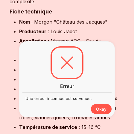
complexité.
Fiche technique
Nom
: Morgon "Château des Jacques"
Producteur
: Louis Jadot
Appellation
: Morgon AOC – Cru du
Beaujolais
Région
: Beaujolais
Cépage
: 100 % Gamay
Alcool
: 13 %
Erreur
Nez
: Fruits noirs, cerise, notes épicées
Bouche
: Ample, structurée, tanins soyeux
Une erreur inconnue est survenue.
Accords mets-vins
: Charcuterie, volailles
Okay
rôties, viandes grillées, fromages affinés
Température de service
: 15–16 °C