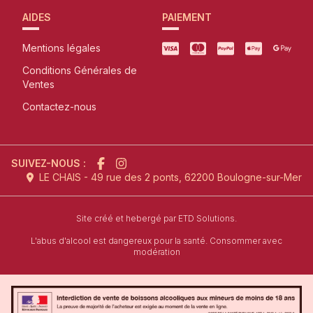
AIDES
PAIEMENT
Mentions légales
Conditions Générales de
Ventes
Contactez-nous
SUIVEZ-NOUS :
LE CHAIS - 49 rue des 2 ponts, 62200 Boulogne-sur-Mer
l'agence de création de site inter
Site créé et hebergé par
ETD Solutions.
L'abus d'alcool est dangereux pour la santé. Consommer avec
modération