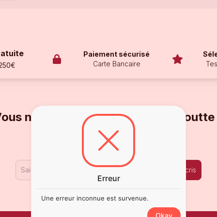
ratuite
Paiement sécurisé
Sél
Carte Bancaire
Tes
 250€
ous ne voulez pas en rater une goutte
Inscrivez-vous à notre Newsletter !
Je m'inscris
Erreur
Une erreur inconnue est survenue.
Okay