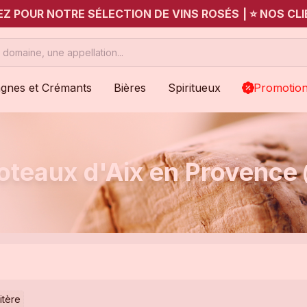
UEZ POUR NOTRE SÉLECTION DE VINS ROSÉS
|
⭐ NOS CLI
gnes et Crémants
Bières
Spiritueux
Promotio
oteaux d'Aix en Provence
itère