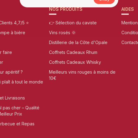
NOS PRODUITS
AIDES
Clients 4,7/5 ⭐
👉 Sélection du caviste
Mention
ompe à bière
Vins rosés 🌞
Conditi
Distillerie de la Côte d'Opale
Contact
r faire
Coffrets Cadeaux Rhum
er
Coffrets Cadeaux Whisky
r apéritif ?
Meilleurs vins rouges à moins de
10€
i plaît à tout le monde
et Livraisons
al pas cher – Qualité
illeur Prix
arbecue et Repas