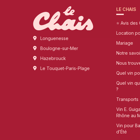
LE CHAIS
⭐ Avis des 
Location p
Longuenesse
Mariage
Boulogne-sur-Mer
Notre savoi
Hazebrouck
Nous trouv
Le Touquet-Paris-Plage
Quel vin pou
Quel vin qu
?
Transports 
Vin E. Guig
Rhône au Me
Vin pour B
d’Été