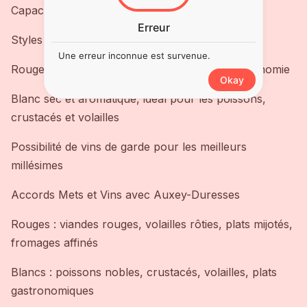
Capacité de garde : 3 à 7 ans
Erreur
Styles de Vins Produits
Une erreur inconnue est survenue.
Rouge sec et élégant, vin d’apéritif ou de gastronomie
Okay
Blanc sec et aromatique, idéal pour les poissons,
crustacés et volailles
Possibilité de vins de garde pour les meilleurs
millésimes
Accords Mets et Vins avec Auxey-Duresses
Rouges : viandes rouges, volailles rôties, plats mijotés,
fromages affinés
Blancs : poissons nobles, crustacés, volailles, plats
gastronomiques