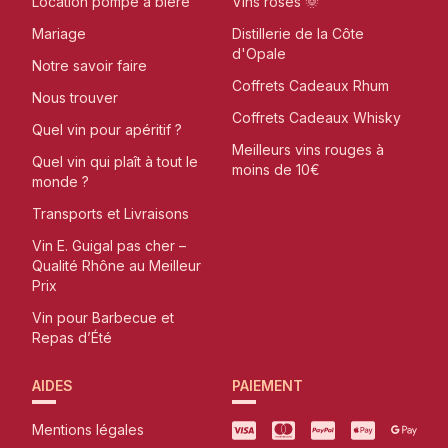
Location pompe à bière
Vins rosés 🌞
Mariage
Distillerie de la Côte
d'Opale
Notre savoir faire
Coffrets Cadeaux Rhum
Nous trouver
Coffrets Cadeaux Whisky
Quel vin pour apéritif ?
Meilleurs vins rouges à
Quel vin qui plaît à tout le
moins de 10€
monde ?
Transports et Livraisons
Vin E. Guigal pas cher –
Qualité Rhône au Meilleur
Prix
Vin pour Barbecue et
Repas d’Été
AIDES
PAIEMENT
Mentions légales