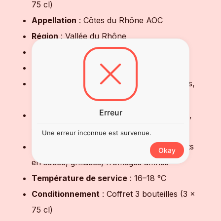
75 cl)
Appellation
: Côtes du Rhône AOC
Région
: Vallée du Rhône
Couleur
: Rouge
Cépages
: Grenache, Syrah, Mourvèdre
Nez
: Fruits rouges et noirs, épices douces,
notes florales
Erreur
Bouche
: Ronde, équilibrée, tanins fondus,
finale persistante
Une erreur inconnue est survenue.
Accords mets-vins
: Viandes rouges, plats
Okay
en sauce, grillades, fromages affinés
Température de service
: 16–18 °C
Conditionnement
: Coffret 3 bouteilles (3 x
75 cl)