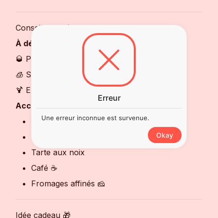
Conseils de Dégustation
À déguster :
🥃 Pur dans un verre tulipe
🧊 Sur glace selon les préférences
🍹 En cocktail premium à base de rhum vieux
Erreur
Accords gourmands :
Une erreur inconnue est survenue.
Chocolat noir 🍫
Okay
Desserts aux fruits secs
Tarte aux noix
Café ☕
Fromages affinés 🧀
Idée cadeau 🎁