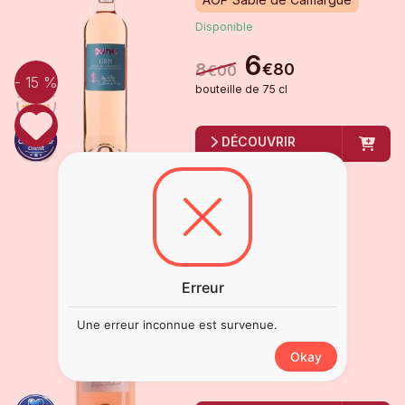
Disponible
6
8
€
80
€
00
- 15 %
bouteille
de
75 cl
DÉCOUVRIR
DÉMON DE L'EVÊQUE
ROSÉ, VINS PIERRE
RICHARD
2025
Corbières
Erreur
Disponible
Une erreur inconnue est survenue.
12
€
95
Okay
bouteille
de
75 cl