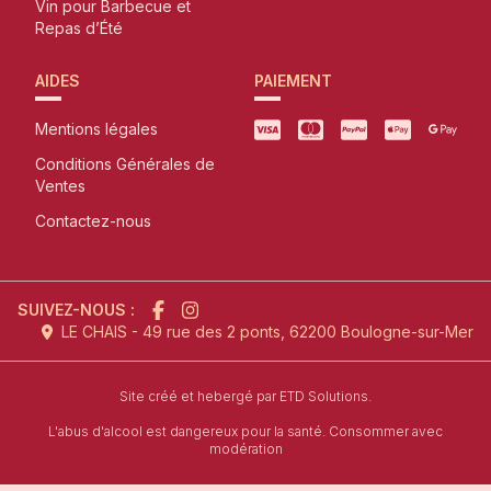
Vin pour Barbecue et
Repas d’Été
AIDES
PAIEMENT
Mentions légales
Conditions Générales de
Ventes
Contactez-nous
SUIVEZ-NOUS :
LE CHAIS - 49 rue des 2 ponts, 62200 Boulogne-sur-Mer
l'agence de création de site inter
Site créé et hebergé par
ETD Solutions.
L'abus d'alcool est dangereux pour la santé. Consommer avec
modération