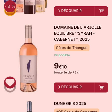
- 8 %
DÉCOUVRIR
DOMAINE DE L'ARJOLLE
EQUILIBRE ''SYRAH -
CABERNET''
2025
Côtes de Thongue
Disponible
9
€
10
bouteille
de
75 cl
DÉCOUVRIR
DUNE GRIS
2025
AOP Sable de Camargue