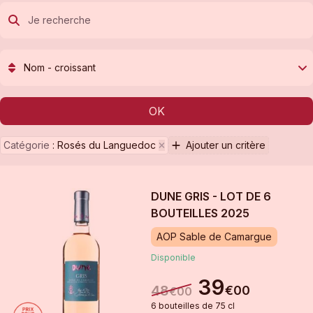
Nom - croissant
OK
Catégorie
:
Rosés du Languedoc
Ajouter un critère
DUNE GRIS - LOT DE 6
BOUTEILLES
2025
AOP Sable de Camargue
Disponible
39
48
€
00
€
00
6
bouteille
s
de
75 cl