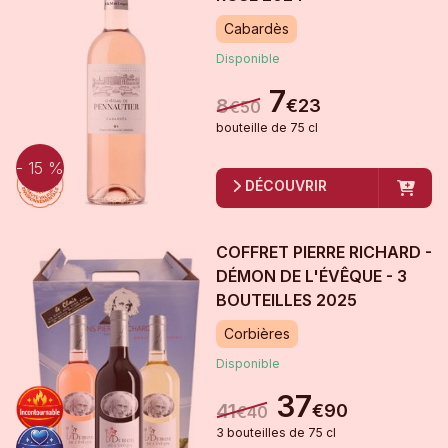
Cabardès
Disponible
7
8
€
23
€
50
bouteille
de
75 cl
- 15 %
DÉCOUVRIR
COFFRET PIERRE RICHARD -
DÉMON DE L'ÉVÊQUE - 3
BOUTEILLES
2025
Corbières
Disponible
37
41
€
90
€
40
3
bouteille
s
de
75 cl