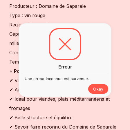
Producteur : Domaine de Saparale
Type : vin rouge
Région : Corse – France
Cépages : Niellucciu, Sciaccarellu (selon
millésime)
Contenance : 75 cl
Température de service : 16 à 18°C
Erreur
⭐
Pourquoi choisir ce vin ?
Une erreur inconnue est survenue.
✔ Vin rouge corse authentique et expressif
Okay
✔ Arômes de fruits, d’épices et de garrigue
✔ Idéal pour viandes, plats méditerranéens et
fromages
✔ Belle structure et équilibre
✔ Savoir-faire reconnu du Domaine de Saparale